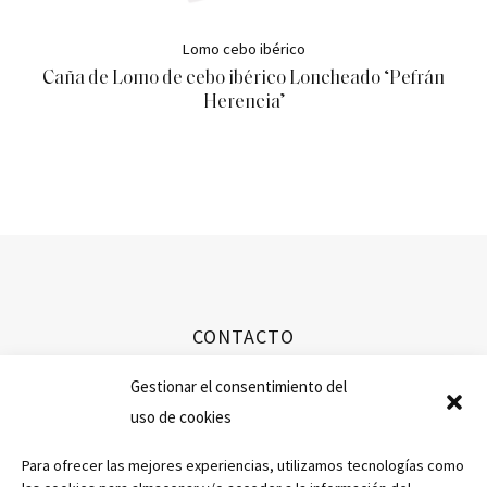
Lomo cebo ibérico
Caña de Lomo de cebo ibérico Loncheado ‘Pefrán
Herencia’
CONTACTO
info@ibericospefran.com
Gestionar el consentimiento del
uso de cookies
+34 923 594 351
Para ofrecer las mejores experiencias, utilizamos tecnologías como