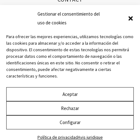
info@ibericospefran.com
Gestionar el consentimiento del
uso de cookies
+34 923 594 351
Para ofrecer las mejores experiencias, utilizamos tecnologías como
las cookies para almacenar y/o acceder a la información del
dispositivo. El consentimiento de estas tecnologías nos permitirá
procesar datos como el comportamiento de navegación o las
AVIS JURIDIQUE
identificaciones únicas en este sitio. No consentir o retirar el
POLÍTICA DE PRIVACIDAD
consentimiento, puede afectar negativamente a ciertas
características y funciones.
POLITIQUE EN MATIÈRE DE COOKIES
CONDITIONS D'ACHAT
Aceptar
ACCESSIBILITÉ
Rechazar
© 2026. Cárnicas Entresierras, S.L | Avd. Valvanera, 33. 37740 Santibañez de
Béjar (Salamanca)
Configurar
Política de privacidad
Avis juridique