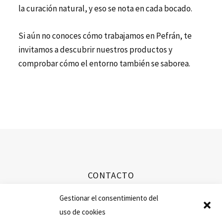
la curación natural, y eso se nota en cada bocado.
Si aún no conoces cómo trabajamos en Pefrán, te
invitamos a descubrir
nuestros productos
y
comprobar cómo el entorno también se saborea.
CONTACTO
info@ibericospefran.com
Gestionar el consentimiento del
uso de cookies
+34 923 594 351