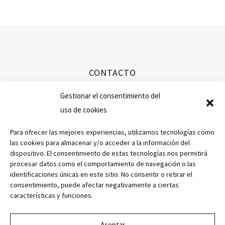
CONTACTO
info@ibericospefran.com
Gestionar el consentimiento del
uso de cookies
+34 923 594 351
Para ofrecer las mejores experiencias, utilizamos tecnologías como
las cookies para almacenar y/o acceder a la información del
dispositivo. El consentimiento de estas tecnologías nos permitirá
procesar datos como el comportamiento de navegación o las
AVISO LEGAL
identificaciones únicas en este sitio. No consentir o retirar el
POLÍTICA DE PRIVACIDAD
consentimiento, puede afectar negativamente a ciertas
características y funciones.
POLÍTICA DE COOKIES
CONDICIONES DE COMPRA
Aceptar